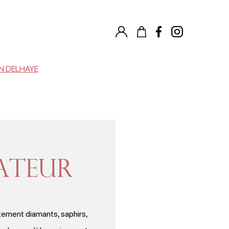
N DELHAYE
éateur
ctement diamants, saphirs,